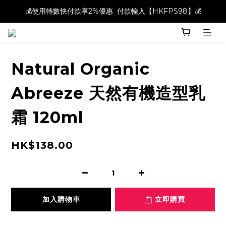
💰使用轉數快付款享2%優惠  付款輸入【HKFPS98】💰
💰使用轉數快付款享2%優惠  付款輸入【HKFPS98】💰
新註冊會員即享$20購物金｜全店滿$400本地免運費📦!
💰使用轉數快付款享2%優惠  付款輸入【HKFPS98】💰
Natural Organic
Abreeze 天然有機造型乳
霜 120ml
HK$138.00
加入購物車
立即購買