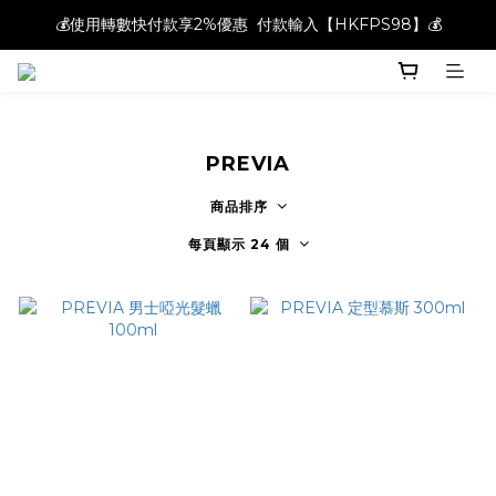
💰使用轉數快付款享2%優惠  付款輸入【HKFPS98】💰
💰使用轉數快付款享2%優惠  付款輸入【HKFPS98】💰
新註冊會員即享$20購物金｜全店滿$400本地免運費📦!
💰使用轉數快付款享2%優惠  付款輸入【HKFPS98】💰
PREVIA
商品排序
每頁顯示 24 個