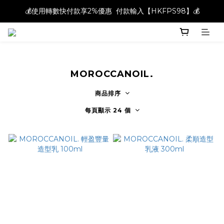
💰使用轉數快付款享2%優惠  付款輸入【HKFPS98】💰
💰使用轉數快付款享2%優惠  付款輸入【HKFPS98】💰
新註冊會員即享$20購物金｜全店滿$400本地免運費📦!
💰使用轉數快付款享2%優惠  付款輸入【HKFPS98】💰
MOROCCANOIL.
商品排序
每頁顯示 24 個