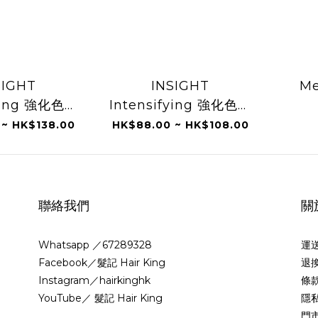
SIGHT
INSIGHT
Me
fying 強化色調
Intensifying 強化色調
100ml
染膏 60ml
 ~ HK$138.00
HK$88.00 ~ HK$108.00
聯絡我們
關
Whatsapp ／67289328
運
Facebook／髮記 Hair King
退
Instagram／hairkinghk
條
YouTube／ 髮記 Hair King
隱
門