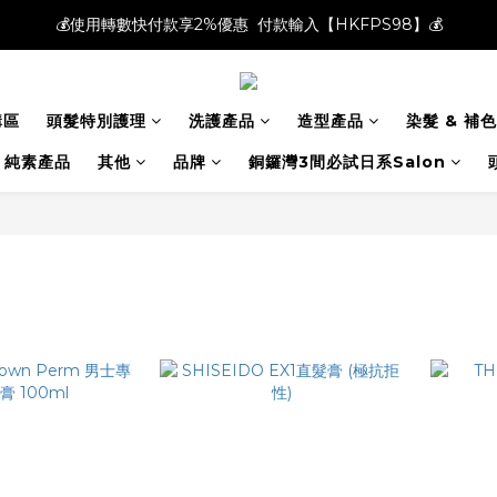
💰使用轉數快付款享2%優惠  付款輸入【HKFPS98】💰
💰使用轉數快付款享2%優惠  付款輸入【HKFPS98】💰
新註冊會員即享$20購物金｜全店滿$400本地免運費📦!
購區
頭髮特別護理
洗護產品
造型產品
染髮 & 補色
💰使用轉數快付款享2%優惠  付款輸入【HKFPS98】💰
純素產品
其他
品牌
銅鑼灣3間必試日系Salon