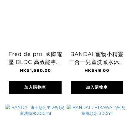
Fred de pro. 國際電
BANDAI 寵物小精靈
壓 BLDC 高效能專業
三合一兒童洗頭水沐浴
造型風筒
露 300ml
HK$1,680.00
HK$48.00
加入購物車
加入購物車