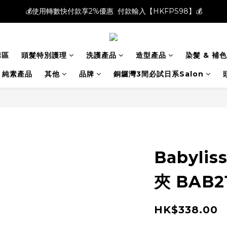
💰使用轉數快付款享2%優惠  付款輸入【HKFPS98】💰
💰使用轉數快付款享2%優惠  付款輸入【HKFPS98】💰
新註冊會員即享$20購物金｜全店滿$400本地免運費📦!
購區
頭髮特別護理
洗護產品
造型產品
染髮 & 補色
💰使用轉數快付款享2%優惠  付款輸入【HKFPS98】💰
純素產品
其他
品牌
銅鑼灣3間必試日系Salon
Babyli
夾 BAB2
HK$338.00