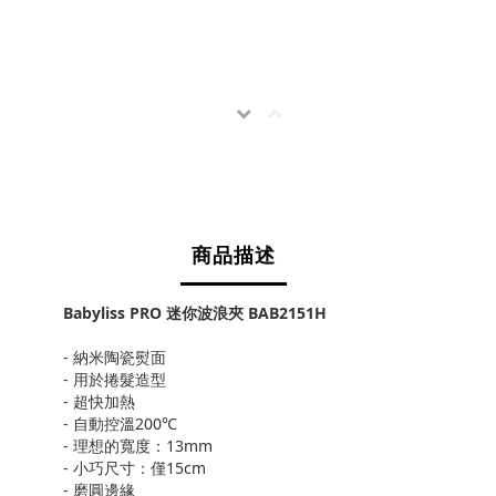
商品描述
Babyliss PRO 迷你波浪夾 BAB2151H
- 納米陶瓷熨面
- 用於捲髮造型
- 超快加熱
- 自動控溫200℃
- 理想的寬度：13mm
- 小巧尺寸：僅15cm
- 磨圓邊緣