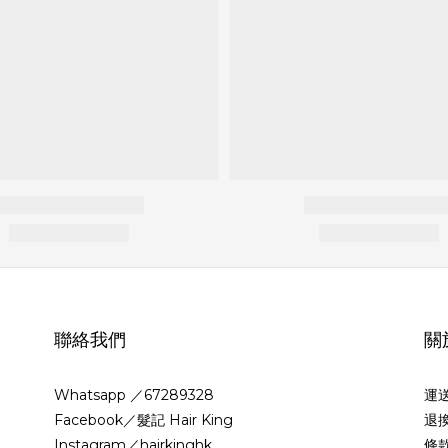
聯絡我們
關
Whatsapp ／67289328
運
Facebook／髮記 Hair King
退
Instagram／hairkinghk
條