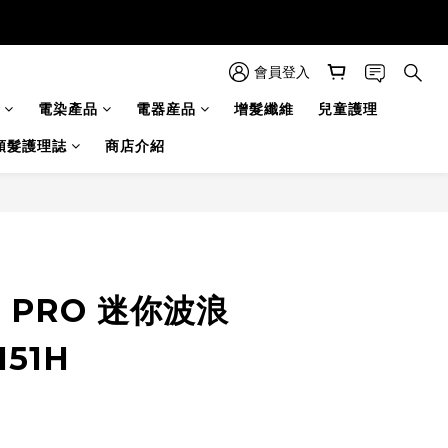
會員登入
電染產品
電器産品
增髮纖維
兒童護理
頭髮護理誌
商店介紹
ss PRO 迷你波浪
151H