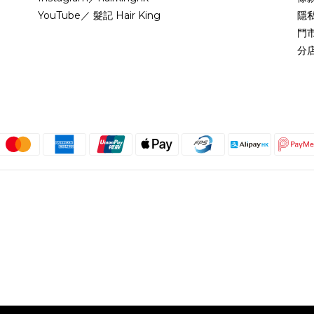
YouTube／ 髮記 Hair King
隱
門
分
繁體中文
@copyright 2018 髮記 Hair King All rights reserved by Hair King.