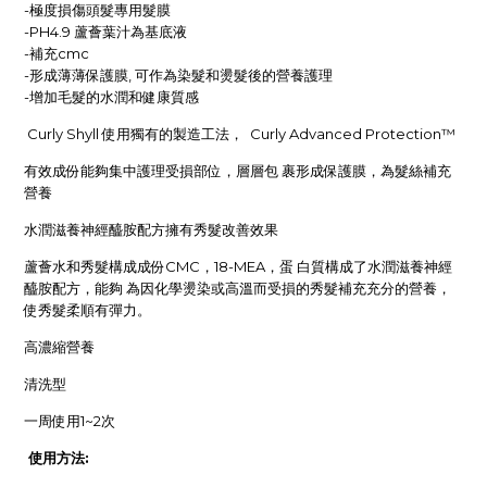
-極度損傷頭髮專用髮膜
-PH4.9 蘆薈葉汁為基底液
-補充
cmc
-形成薄薄保護膜
,
可作為染髮和燙髮後的營養護理
-增加毛髮的水潤和健康質感
Curly Shyll
使用獨有的製造工法，
Curly Advanced Protection™
有效成份能夠集中護理受損部位，層層包 裹形成保護膜，為髮絲補充
營養
水潤滋養神經醯胺配方擁有秀髮改善效果
蘆薈水和秀髮構成成份
CMC
，
18-MEA
，蛋 白質構成了水潤滋養神經
醯胺配方，能夠 為因化學燙染或高溫而受損的秀髮補充充分的營養，
使秀髮柔順有彈力。
高濃縮營養
清洗型
一周使用
1~2
次
使用方法: