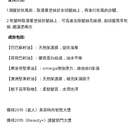
1.
濕髮於吹風前，取適量塗抹於全頭髮絲上，再進行吹風的步驟。
2.
乾髮時取適量塗抹於髮絲上，可迅速去除髮絲毛燥感
,
如頭髮異常乾
燥
,
建議塗兩次
成份包括:
【巴巴蘇籽油】：天然保護膜，提供滋養
【荷荷巴籽油】：膠原蛋白組成，油水平衡
【摩洛哥堅果油】：
omega
增強彈力，維他命
E
保濕
【澳洲堅果籽油】：天然保護膜，補充保濕因子
【栀子花萃取物】：柔順髮質，水潤光澤
獲得
2019
《嘉人》美容時尚智慧大獎
獲得
2019
《
Beauty+
》護髮部門大獎