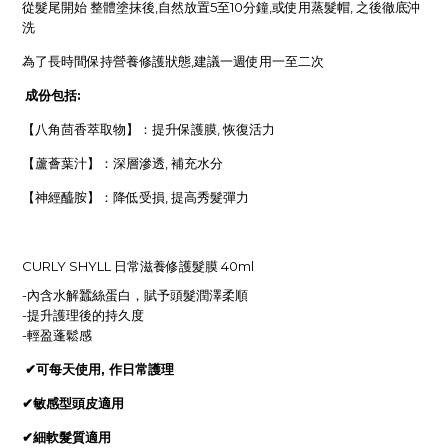
從髮尾開始 整體塗抹後
,
自然放置
5
至
10
分鐘
,
或使用蒸髮帽
,
之後徹底沖
洗
為了長時間保持營養修護狀態
,
建議一週使用一至二次
成份包括:
【八角茴香萃取物】：提升保護膜
,
恢復活力
【蘆薈葉汁】：深層滲透
,
補充水分
【神經醯胺】：降低受損
,
提高秀髮彈力
CURLY SHYLL 日常滋養修護髮膜 40ml
-內含水解蠶絲蛋白，賦予頭髮潤澤柔順
-提升護理後的持久度
-輕盈蓬鬆感
✔
可每天使用
,
作日常護理
✔
敏感型頭皮適用
✔
細軟髮質適用