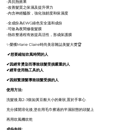
-具抗熱效果
-改善髮質之保濕及提升彈力
-內含神經醯胺，強化強韌度和保濕度
-全成份為EWG綠色安全溫和成份
-可做為夜間修復髮膜
-熱吹整過程有效提高活性，形成保護膜
✨榮獲Marie Claire時尚美容雜誌美髮大獎🏆
✔
想要縮短吹風時間的人
✔
因經常燙染而導致頭髮受損嚴重的人
✔
經常使用熱工具的人
✔
因頻繁漂髮導致頭髮受損的人
使用方法:
洗髮後,取2-3個如黃豆般大小的膏狀,置於手掌心.
充分揉開溶化後,塗在用毛巾擦過的半濕狀態的頭髮上
再用吹風機吹乾
成份包括: