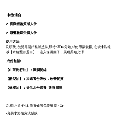
特別適合
✔
喜歡輕盈質感人仕
✔
頭髮乾燥受損人仕
使用方法:
洗頭後, 從髮尾開始整體塗抹,靜待5至10分鐘,或使用蒸髮帽, 之後沖洗乾
淨【水解蠶絲蛋白】：注入保濕因子，展現柔順光澤
成份包括:
【山茶樹籽油】：滋潤髮絲
【酪梨油】：加速養份吸收，改善髮質
【橄欖油】：提供水份營養
,
改善潤澤
CURLY SHYLL 滋養修護免洗髮膜 40ml
-膏裝水溶性免洗髮膜