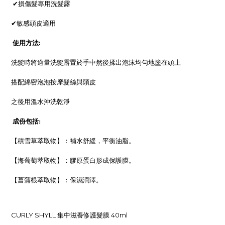
✔損傷髮專用洗髮露
✔敏感頭皮適用
使用方法:
洗髮時將適量洗髮露置於手中然後揉出泡沫均勻地塗在頭上
搭配綿密泡泡按摩髮絲與頭皮
之後用溫水沖洗乾淨
成份包括:
【積雪草萃取物】：補水舒緩，平衡油脂。
【海葡萄萃取物】：膠原蛋白形成保護膜。
【菖蒲根萃取物】：保濕潤澤。
CURLY SHYLL 集中滋養修護髮膜 40ml