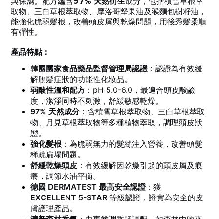
與保濕。配方蘊含
97% 天然衍生
成分，包括積雪草根萃
取物、三白草根萃取物、摩洛哥堅果油及猴麵包樹籽油，
能強化脆弱髮根，改善頭皮屑與乾燥問題，用後秀髮柔順
有彈性。
產品特點：
韓國國家食品藥品監督管理局認證
：認證為有效緩
解脫髮症狀的功能性化妝品。
弱酸性溫和配方
：pH 5.0-6.0，最適合頭皮酸鹼
度，潔淨同時不刺激，舒緩敏感乾燥。
97% 天然成分
：含積雪草根萃取物、三白草根萃取
物、月見草根萃取物等多種植物萃取，調理頭皮狀
態。
強化髮根
：為脆弱無力的髮絲注入營養，改善頭髮
稀疏扁塌問題。
舒緩乾燥頭皮
：有效緩解因乾燥引起的頭皮屑及痕
癢，調節水油平衡。
德國 DERMATEST 最高安全認證
：獲
EXCELLENT 5-STAR
等級認證，證實為安全的皮
膚護理產品。