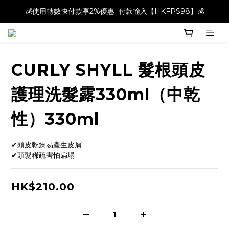
💰使用轉數快付款享2%優惠  付款輸入【HKFPS98】💰
💰使用轉數快付款享2%優惠  付款輸入【HKFPS98】💰
新註冊會員即享$20購物金｜全店滿$400本地免運費📦!
💰使用轉數快付款享2%優惠  付款輸入【HKFPS98】💰
CURLY SHYLL 髮根頭皮
護理洗髮露330ml（中乾
性）330ml
✔頭皮乾燥易產生皮屑
✔頭髮稀疏害怕扁塌
HK$210.00