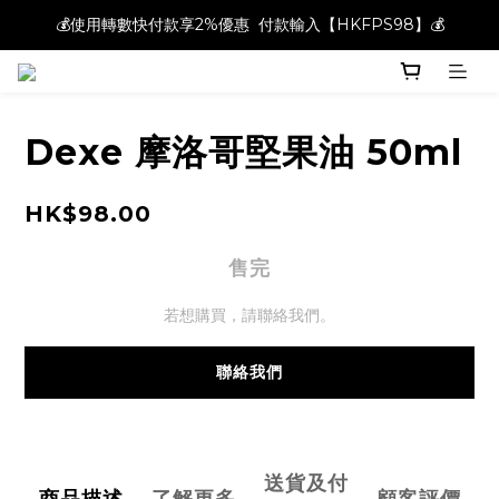
💰使用轉數快付款享2%優惠  付款輸入【HKFPS98】💰
💰使用轉數快付款享2%優惠  付款輸入【HKFPS98】💰
新註冊會員即享$20購物金｜全店滿$400本地免運費📦!
💰使用轉數快付款享2%優惠  付款輸入【HKFPS98】💰
Dexe 摩洛哥堅果油 50ml
HK$98.00
售完
若想購買，請聯絡我們。
聯絡我們
送貨及付
商品描述
了解更多
顧客評價