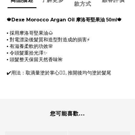
款方式
Dexe Morocco Argan Oil
🍁
摩洛哥堅果油 50ml🍁
• 採用摩洛哥堅果油🌰
• 對電漂染後髮質和造型對造成的損害⚡️
• 有滋養柔軟的功效🌸
• 令頭髮重拾光澤✨
• 頭髮整天保留天然香味🌺
✔️用法：取滴量塗於掌心🖐🏻, 推開後均勻塗於髮尾
您可能喜歡...