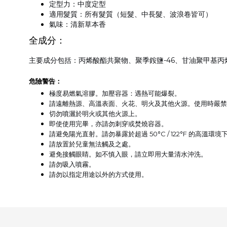
定型力
：中度定型
適用髮質
：所有髮質（短髮、中長髮、波浪卷皆可）
氣味
：清新草本香
全成分：
主要成分包括：丙烯酸酯共聚物、聚季銨鹽-46、甘油聚甲基
危險警告：
極度易燃氣溶膠
。加壓容器：遇熱可能爆裂。
請遠離熱源、高溫表面、火花、明火及其他火源
。使用時嚴禁
切勿噴灑於明火或其他火源上
。
即使使用完畢，亦請勿刺穿或焚燒容器
。
請避免陽光直射
。請勿暴露於超過
50°C / 122°F
的高溫環境
請放置於兒童無法觸及之處
。
避免接觸眼睛
。如不慎入眼，請立即用大量清水沖洗。
請勿吸入噴霧
。
請勿以指定用途以外的方式使用
。