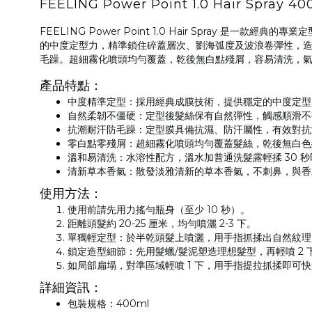
FEELING Power Point 1.0 Hair Spray 40
FEELING Power Point 1.0 Hair Spray 是一款經典的
的中度定型力，精準鎖住碎蓋層次、劉海弧度及波浪卷彈性，
毛躁。超細霧化噴頭均勻覆蓋，乾後無白點殘屑，容易清洗，
產品特點：
中度精準定型
：採用經典成膜技術，提供穩定的中度定型力
自然柔韌不僵硬
：定型後髮絲保有自然彈性，觸感順滑不
抗潮耐汗防毛躁
：定型膜具備抗濕、防汗屬性，有效對抗
零白點零殘屑
：超細霧化噴頭均勻覆蓋髮絲，乾後無白色
溫和易清洗
：水溶性配方，溫水加普通洗髮露輕揉 30 
清新草本香氣
：散發淡雅清新的草本香氣，不刺鼻，與香
使用方法：
使用前請先用力搖勻瓶身（至少 10 秒）。
距離頭髮約
20-25 厘米
，均勻噴灑 2-3 下。
單獨輕定型
：於半乾頭髮上噴灑，用手指抓揉出自然紋理
鎖定造型細節
：先用髮蠟/髮泥塑造理想髮型，再輕噴 2
如局部扁塌，對準區域輕噴 1 下，用手指提拉抓揉即可
詳細資訊：
包裝規格
：400ml