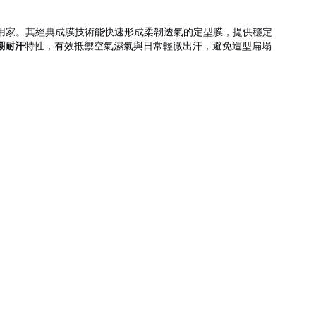
用家。其經典成膜技術能快速形成柔韌透氣的定型膜，提供穩定
潮耐汗
特性，有效抵禦空氣濕氣與日常輕微出汗，避免造型扁塌