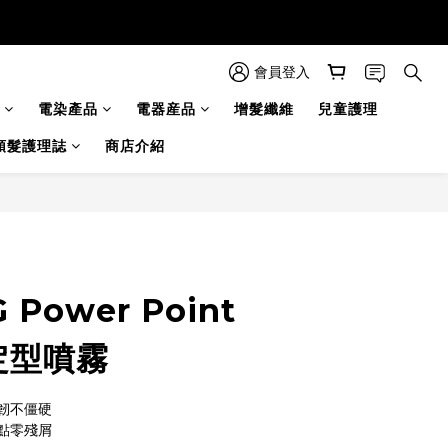
會員登入
電染產品
電器産品
增髮纖維
兒童護理
頭髮護理誌
商店介紹
立即購買
 Power Point
點定型噴霧
韌不僵硬
點零殘屑