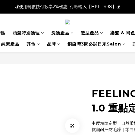
💰使用轉數快付款享2%優惠  付款輸入【HKFPS98】💰
💰使用轉數快付款享2%優惠  付款輸入【HKFPS98】💰
新註冊會員即享$20購物金｜全店滿$400本地免運費📦!
購區
頭髮特別護理
洗護產品
造型產品
染髮 & 補色
💰使用轉數快付款享2%優惠  付款輸入【HKFPS98】💰
純素產品
其他
品牌
銅鑼灣3間必試日系Salon
FEELING
1.0 重
中度精準定型｜自然柔
抗潮耐汗防毛躁｜零白