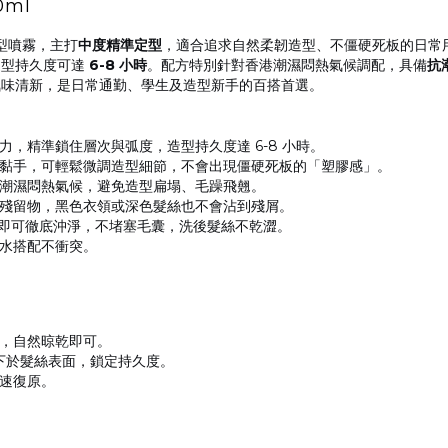
0ml
專業定型噴霧，主打
中度精準定型
，適合追求自然柔韌造型、不僵硬死板的日常
造型持久度可達
6-8 小時
。配方特別針對香港潮濕悶熱氣候調配，具備
抗
氣味清新，是日常通勤、學生及造型新手的百搭首選。
，精準鎖住層次與弧度，造型持久度達 6-8 小時。
黏手，可輕鬆微調造型細節，不會出現僵硬死板的「塑膠感」。
潮濕悶熱氣候，避免造型扁塌、毛躁飛翹。
殘留物，黑色衣領或深色髮絲也不會沾到殘屑。
秒即可徹底沖淨，不堵塞毛囊，洗後髮絲不乾澀。
水搭配不衝突。
，自然晾乾即可。
 下於髮絲表面，鎖定持久度。
快速復原。