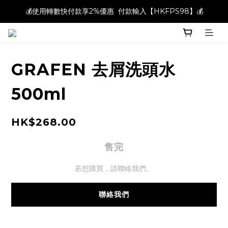
💰使用轉數快付款享2%優惠  付款輸入【HKFPS98】💰
💰使用轉數快付款享2%優惠  付款輸入【HKFPS98】💰
新註冊會員即享$20購物金｜全店滿$400本地免運費📦!
💰使用轉數快付款享2%優惠  付款輸入【HKFPS98】💰
GRAFEN 去屑洗頭水
500ml
HK$268.00
售完
若想購買，請聯絡我們。
聯絡我們