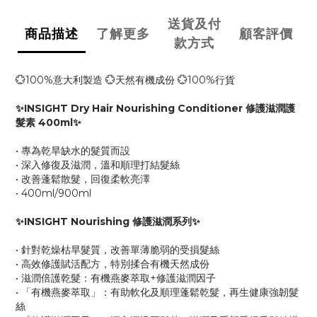
送貨及付
商品描述
了解更多
顧客評價
款方式
💮100%意大利製造 💮天然有機成份 💮100%行貨
✨INSIGHT Dry Hair Nourishing Conditioner 修護滋潤護
髮素 400ml✨
• 專為乾旱缺水的髮質而設
• 深入修復及滋潤，溫和順理打結髮絲
• 改善蓬鬆散髮，回復柔軟亮澤
• 400ml/900ml
✨INSIGHT Nourishing 修護滋潤系列✨
• 針對乾燥枯旱髮質，改善單薄脆弱的受損髮絲
• 高效修護賦活配方，特別揉合有機天然成份
• 滋潤倍護乾髮：有機燕麥萃取+修護滋潤因子
• 「有機燕麥萃取」：有助軟化及順理蓬鬆乾髮，再生健康強韌髮
絲