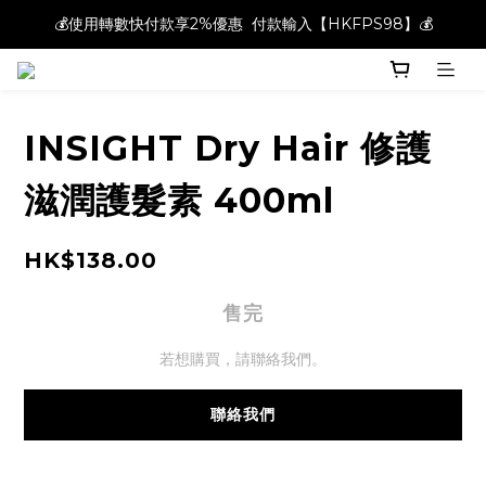
💰使用轉數快付款享2%優惠  付款輸入【HKFPS98】💰
💰使用轉數快付款享2%優惠  付款輸入【HKFPS98】💰
新註冊會員即享$20購物金｜全店滿$400本地免運費📦!
💰使用轉數快付款享2%優惠  付款輸入【HKFPS98】💰
INSIGHT Dry Hair 修護
滋潤護髮素 400ml
HK$138.00
售完
若想購買，請聯絡我們。
聯絡我們