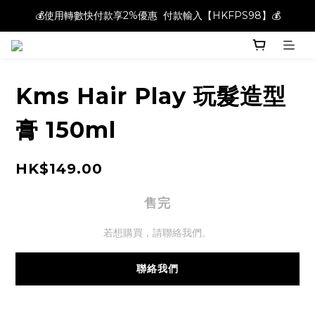
💰使用轉數快付款享2%優惠  付款輸入【HKFPS98】💰
💰使用轉數快付款享2%優惠  付款輸入【HKFPS98】💰
新註冊會員即享$20購物金｜全店滿$400本地免運費📦!
💰使用轉數快付款享2%優惠  付款輸入【HKFPS98】💰
Kms Hair Play 玩髮造型
膏 150ml
HK$149.00
售完
若想購買，請聯絡我們。
聯絡我們