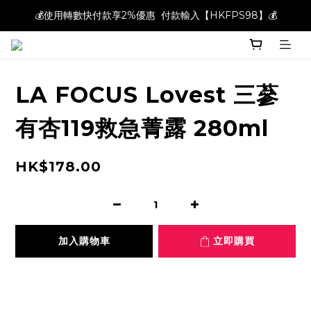
💰使用轉數快付款享2%優惠  付款輸入【HKFPS98】💰
💰使用轉數快付款享2%優惠  付款輸入【HKFPS98】💰
新註冊會員即享$20購物金｜全店滿$400本地免運費📦!
💰使用轉數快付款享2%優惠  付款輸入【HKFPS98】💰
LA FOCUS Lovest 三蔘
有杏119救急菁露 280ml
HK$178.00
加入購物車
立即購買