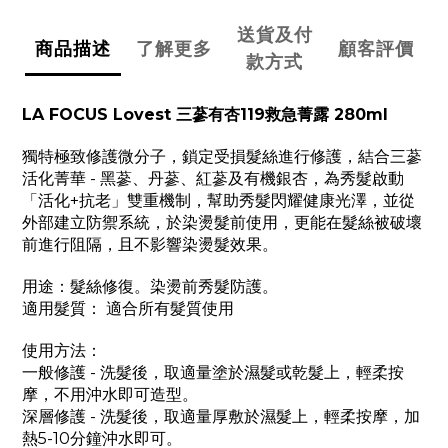
送貨及付
商品描述
了解更多
顧客評價
款方式
LA FOCUS Lovest 三蔘有杏119救急菁露 280ml
獨特極致修護微分子，鎖定受損髮絲進行修護，結合三蔘
活化菁華 - 黑蔘、丹蔘、紅蔘及有機銀杏，為秀髮啟動
「活化+抗老」雙重機制，幫助秀髮閃耀健康光澤，並從
外部建立防禦系統，於染燙髮前使用，更能在髮絲被破壞
前進行阻隔，且不影響染燙髮效果。
用途：髮絲修復。染燙前秀髮防護。
適用髮質： 適合所有髮質使用
使用方法：
一般修護 - 洗髮後，取適量塗於濕髮或乾髮上，輕柔按
摩，不用沖水即可造型。
深層修護 - 洗髮後，取適量厚敷於濕髮上，輕柔按摩，加
熱5-10分鐘沖水即可。