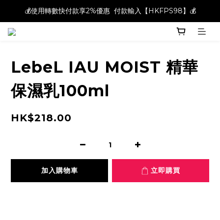
💰使用轉數快付款享2%優惠  付款輸入【HKFPS98】💰
💰使用轉數快付款享2%優惠  付款輸入【HKFPS98】💰
新註冊會員即享$20購物金｜全店滿$400本地免運費📦!
💰使用轉數快付款享2%優惠  付款輸入【HKFPS98】💰
LebeL IAU MOIST 精華
保濕乳100ml
HK$218.00
加入購物車
立即購買