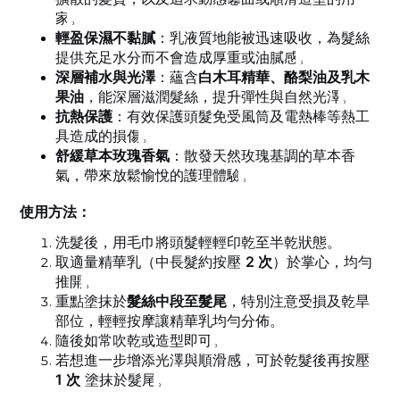
家
。
輕盈保濕不黏膩
：乳液質地能被迅速吸收，為髮絲
提供充足水分而不會造成厚重或油膩感
。
深層補水與光澤
：蘊含
白木耳精華、酪梨油及乳木
果油
，能深層滋潤髮絲，提升彈性與自然光澤
。
抗熱保護
：有效保護頭髮免受風筒及電熱棒等熱工
具造成的損傷
。
舒緩草本玫瑰香氣
：散發天然玫瑰基調的草本香
氣，帶來放鬆愉悅的護理體驗
。
使用方法：
洗髮後，用毛巾將頭髮輕輕印乾至半乾狀態。
取適量精華乳（中長髮約按壓
2 次
）於掌心，均勻
推開
。
重點塗抹於
髮絲中段至髮尾
，特別注意受損及乾旱
部位，輕輕按摩讓精華乳均勻分佈。
隨後如常吹乾或造型即可
。
若想進一步增添光澤與順滑感，可於乾髮後再按壓
1 次
塗抹於髮尾
。