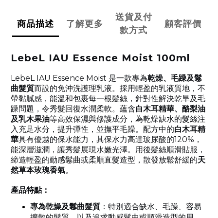
送貨及付
商品描述
了解更多
顧客評價
款方式
LebeL IAU Essence Moist 100ml
LebeL IAU Essence Moist 是一款專為
乾燥、毛躁及鬈
曲髮質
而設的免沖洗護理乳液。採用輕盈的乳液質地，不
帶黏膩感，能溫和包裹每一根髮絲，針對性解決乾旱及毛
躁問題，令秀髮回復水潤柔軟。蘊含
白木耳精華、酪梨油
及乳木果油
等高效保濕與修護成分
，為乾燥缺水的髮絲注
入充足水分，提升彈性，並撫平毛躁
。配方中的
白木耳精
華
具有優越的保水能力，其保水力高達玻尿酸的120%，
能深層滋潤，讓秀髮展現水嫩光澤
。用後髮絲順滑貼服，
締造輕盈的動感鬈曲或柔順直髮造型，散發放鬆舒緩的
天
然草本玫瑰香氣
。
產品特點：
專為乾燥及鬈曲髮質
：特別適合缺水、毛躁、容易
擴散的髮質，以及追求動感鬈曲或順滑造型的用