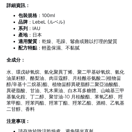
詳細資訊：
包裝規格
：100ml
品牌
：LebeL (ルベル)
系列
：IAU
產地
：日本
適用髮質
：乾燥、毛躁、鬈曲或難以打理的髮質
配方特點
：輕盈保濕、不黏膩
全成分：
水、環戊矽氧烷、氫化聚異丁烯、聚二甲基矽氧烷、氫化
油菜籽醇、酪梨油、肉豆蔻醇、月桂酰谷氨酸二(植物甾
醇/辛基十二烷基)酯、植物甾醇異硬脂醇二聚亞油酸酯、
異硬脂酸、甘油、乳木果油、白木耳多糖體、山崳基三甲
基氯化銨、丁二醇、聚甘油-10 月桂酸酯、苯氧乙醇、羥
苯甲酯、羥苯丙酯、羥苯丁酯、羥苯乙酯、酒精、乙氧基
二甘醇、香料
注意事項：
請存放於陰涼乾燥處，避免陽光直射
。