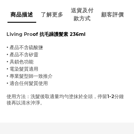
送貨及付
商品描述
了解更多
顧客評價
款方式
Living Pro
of
抗毛躁
236ml
護髮素
•
產品不含硫酸鹽
•
產品不含矽靈
•
具鎖色功能
•
電染髮質適用
•
專業髮型師一致推介
•
適合任何髮質使用
使用方法：洗髮後取適量均勻塗抹於全頭，停留
1-2
分鐘
後再以清水沖淨。