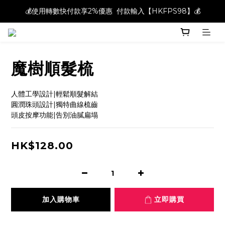
💰使用轉數快付款享2%優惠  付款輸入【HKFPS98】💰
💰使用轉數快付款享2%優惠  付款輸入【HKFPS98】💰
新註冊會員即享$20購物金｜全店滿$400本地免運費📦!
💰使用轉數快付款享2%優惠  付款輸入【HKFPS98】💰
魔樹順髮梳
人體工學設計|輕鬆順髮解結
圓潤珠頭設計|獨特曲線梳齒
頭皮按摩功能|告別油膩扁塌
HK$128.00
加入購物車
立即購買