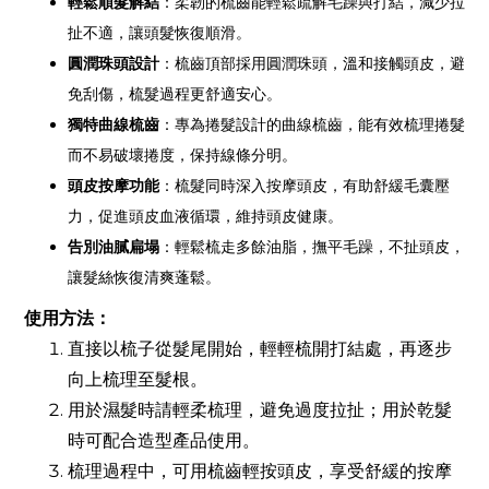
輕鬆順髮解結
：柔韌的梳齒能輕鬆疏解毛躁與打結，減少拉
扯不適，讓頭髮恢復順滑。
圓潤珠頭設計
：梳齒頂部採用圓潤珠頭，溫和接觸頭皮，避
免刮傷，梳髮過程更舒適安心。
獨特曲線梳齒
：專為捲髮設計的曲線梳齒，能有效梳理捲髮
而不易破壞捲度，保持線條分明。
頭皮按摩功能
：梳髮同時深入按摩頭皮，有助舒緩毛囊壓
力，促進頭皮血液循環，維持頭皮健康。
告別油膩扁塌
：輕鬆梳走多餘油脂，撫平毛躁，不扯頭皮，
讓髮絲恢復清爽蓬鬆。
使用方法：
直接以梳子從髮尾開始，輕輕梳開打結處，再逐步
向上梳理至髮根。
用於濕髮時請輕柔梳理，避免過度拉扯；用於乾髮
時可配合造型產品使用。
梳理過程中，可用梳齒輕按頭皮，享受舒緩的按摩