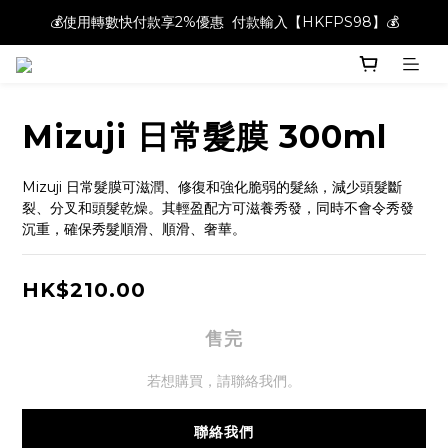
💰使用轉數快付款享2%優惠  付款輸入【HKFPS98】💰
💰使用轉數快付款享2%優惠  付款輸入【HKFPS98】💰
新註冊會員即享$20購物金｜全店滿$400本地免運費📦!
💰使用轉數快付款享2%優惠  付款輸入【HKFPS98】💰
Mizuji 日常髮膜 300ml
Mizuji 日常髮膜可滋潤、修復和強化脆弱的髮絲，減少頭髮斷
裂、分叉和頭髮乾燥。其輕盈配方可滋養秀發，同時不會令秀發
沉重，確保秀髮順滑、順滑、奢華。
HK$210.00
售完
若想購買，請聯絡我們。
聯絡我們