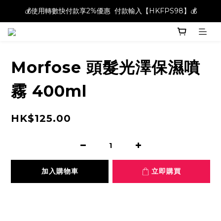
💰使用轉數快付款享2%優惠  付款輸入【HKFPS98】💰
💰使用轉數快付款享2%優惠  付款輸入【HKFPS98】💰
新註冊會員即享$20購物金｜全店滿$400本地免運費📦!
💰使用轉數快付款享2%優惠  付款輸入【HKFPS98】💰
Morfose 頭髮光澤保濕噴
霧 400ml
HK$125.00
加入購物車
立即購買