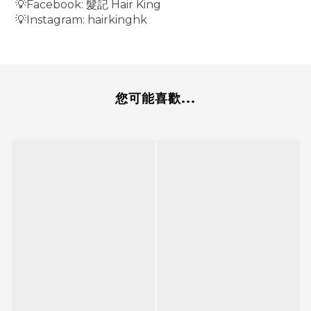
Facebook:
Hair King
💡
髮記
Instagram: hairkinghk
💡
您可能喜歡...