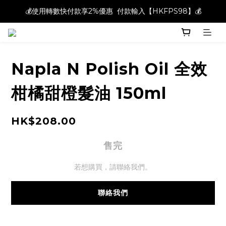
💰使用轉數快付款享2%優惠  付款輸入【HKFPS98】💰
💰使用轉數快付款享2%優惠  付款輸入【HKFPS98】💰
新註冊會員即享$20購物金｜全店滿$400本地免運費📦!
💰使用轉數快付款享2%優惠  付款輸入【HKFPS98】💰
Napla N Polish Oil 全效
柑橘甜橙髮油 150ml
HK$208.00
售完
若想購買，請聯絡我們。
聯絡我們