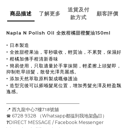
送貨及付
商品描述
了解更多
顧客評價
款方式
Napla N Polish Oil 全效柑橘甜橙髮油150ml
•
日本製造
•
全效甜橙果油，零秒吸收，輕質油，不累贅，保濕好
•
柑橘加佛手柑清新香味
•
簡易使用，只取適量於手掌抹開，輕柔擦上頭髮即，
抑制乾旱頭髮，散發光澤亮麗感。
•
添加天然萃取原料製成嘅修護油
•
造型完後可以搽喺髮尾位置，增加秀髮光澤及輕盈飄
逸感。
————————————————
7
718
西九龍中心
樓
號舖
📍
6728 9328
Whatsapp
☎
（
都揾到我地架
💁🏻
）
DIRECT MESSAGE / Facebook Messenger
❓