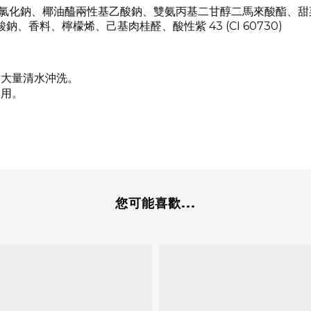
甘油、氯化鈉、椰油醯兩性基乙酸鈉、雙氨丙基二甘醇二馬來酸酯、
香料、檸檬烯、己基肉桂醛、酸性紫 43 (CI 60730)
用大量清水沖洗。
使用。
您可能喜歡...