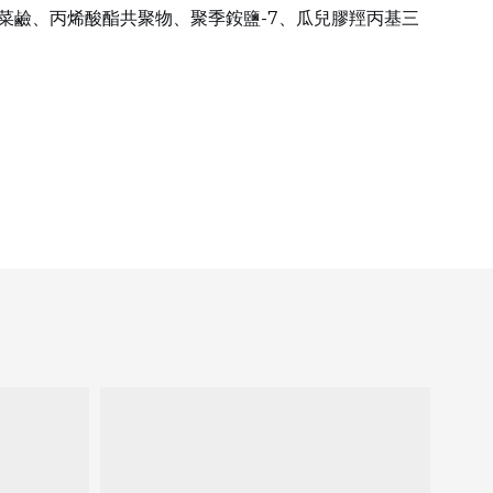
甜菜鹼、丙烯酸酯共聚物、聚季銨鹽-7、瓜兒膠羥丙基三