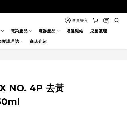
會員登入
電染產品
電器産品
增髮纖維
兒童護理
頭髮護理誌
商店介紹
X NO. 4P 去黃
0ml