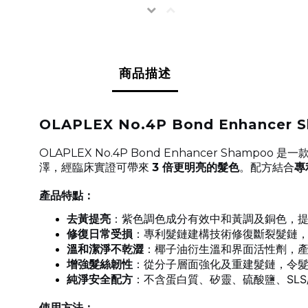
商品描述
OLAPLEX No.4P Bond Enhancer 
OLAPLEX No.4P Bond Enhancer Shampoo 是
澤，經臨床實證可帶來
3 倍更明亮的髮色
。配方結合
專
產品特點：
去黃提亮
：紫色調色成分有效中和黃調及銅色，
修復日常受損
：專利髮鏈建構技術修復斷裂髮鏈
溫和潔淨不乾澀
：椰子油衍生溫和界面活性劑，
增強髮絲韌性
：從分子層面強化及重建髮鏈，令
純淨安全配方
：不含蛋白質、矽靈、硫酸鹽、SLS
使用方法：