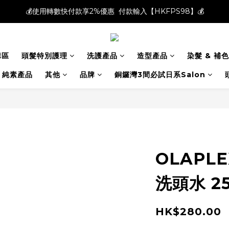
💰使用轉數快付款享2%優惠  付款輸入【HKFPS98】💰
💰使用轉數快付款享2%優惠  付款輸入【HKFPS98】💰
新註冊會員即享$20購物金｜全店滿$400本地免運費📦!
購區
頭髮特別護理
洗護產品
造型產品
染髮 & 補色
💰使用轉數快付款享2%優惠  付款輸入【HKFPS98】💰
純素產品
其他
品牌
銅鑼灣3間必試日系Salon
OLAPLE
洗頭水 25
HK$280.00