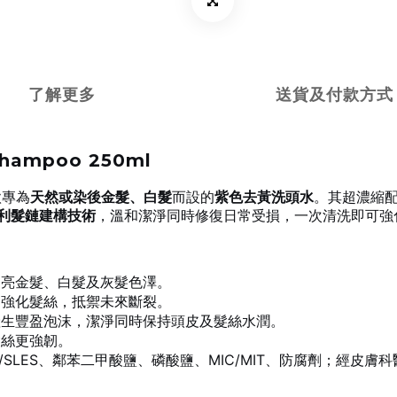
了解更多
送貨及付款方式
Shampoo 250ml
一款專為
天然或染後金髮、白髮
而設的
紫色去黃洗頭水
。其超濃縮
利髮鏈建構技術
，溫和潔淨同時修復日常受損，一次清洗即可強
提亮金髮、白髮及灰髮色澤。
，強化髮絲，抵禦未來斷裂。
產生豐盈泡沫，潔淨同時保持頭皮及髮絲水潤。
髮絲更強韌。
/SLES、鄰苯二甲酸鹽、磷酸鹽、MIC/MIT、防腐劑；經皮