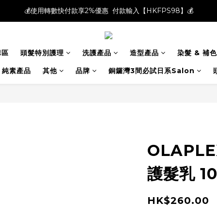
💰使用轉數快付款享2%優惠  付款輸入【HKFPS98】💰
💰使用轉數快付款享2%優惠  付款輸入【HKFPS98】💰
新註冊會員即享$20購物金｜全店滿$400本地免運費📦!
購區
頭髮特別護理
洗護產品
造型產品
染髮 & 補色
💰使用轉數快付款享2%優惠  付款輸入【HKFPS98】💰
純素產品
其他
品牌
銅鑼灣3間必試日系Salon
OLAPLE
護髮乳 10
HK$260.00