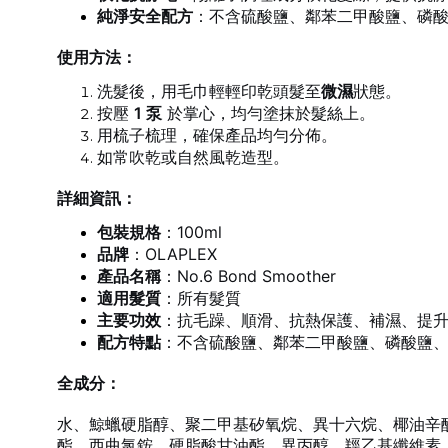
純淨安全配方
：不含硫酸鹽、鄰苯二甲酸鹽、磷酸
使用方法：
洗髮後，用毛巾輕輕印乾頭髮至
微濕
狀態。
按壓
1 泵
於掌心，均勻塗抹於髮絲上。
用梳子梳理，確保產品均勻分佈。
如常吹乾或自然風乾造型。
詳細資訊：
包裝規格
：100ml
品牌
：OLAPLEX
產品名稱
：No.6 Bond Smoother
適用髮質
：所有髮質
主要功效
：抗毛躁、順滑、抗熱保護、補濕、提
配方特點
：不含硫酸鹽、鄰苯二甲酸鹽、磷酸鹽、防
全成分：
水、鯨蠟硬脂醇、聚二甲基矽氧烷、異十六烷、椰油辛
酯、西曲氯銨、硬脂酸甘油酯、異丙醇、羥乙基纖維素、