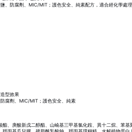
鹽、防腐劑、MIC/MIT；護色安全、純素配方，適合經化學處
升造型效果
腐劑、MIC/MIT；護色安全、純素
酸酯、庚酸新戊二醇酯、山崳基三甲基氯化銨、異十二烷、苯基
羥丙基瓜兒膠、硬脂酰乳酸鈉、羥丙基環糊精、水解植物蛋白 PG