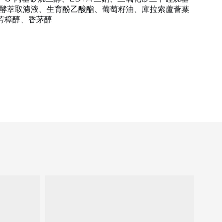
發酵萃取濾液、生育酚乙酸酯、葡萄籽油、庫拉索蘆薈葉
芳樟醇、香茅醇