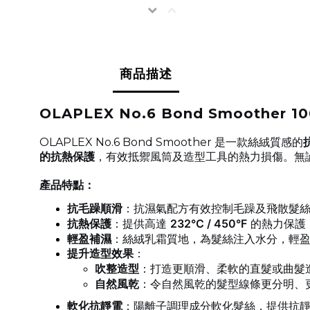
商品描述
OLAPLEX No.6 Bond Smoother 1
OLAPLEX No.6 Bond Smoother 是一款絲絨質感的
的抗熱保護
，有效抵禦風筒及造型工具的熱力損傷。無
產品特點：
抗毛躁順滑
：抗濕氣配方有效控制毛躁及飛散髮
抗熱保護
：提供高達
232°C / 450°F
的熱力保護
輕盈補濕
：絲絨乳霜質地，為髮絲注入水分，輕
提升造型效果
：
吹整造型
：打造更順滑、柔軟的直髮或曲髮
自然風乾
：令自然風乾的髮型線條更分明、
軟化抗靜電
：陽離子調理成分軟化髮絲，提供抗