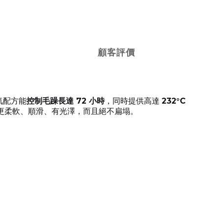
顧客評價
氣配方能
控制毛躁長達 72 小時
，同時提供高達
232°C
更柔軟、順滑、有光澤，而且絕不扁塌。