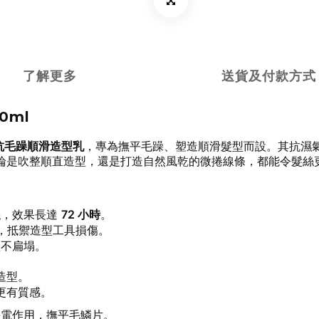
了解更多
送貨及付款方式
00ml
抗毛躁順滑造型乳
，專為撫平毛躁、塑造順滑髮型而設。其抗濕
論是吹整順直造型，還是打造自然風乾的微捲線條，都能令髮絲
絲，效果長達
72 小時
。
，抵禦造型工具損傷。
盈不扁塌。
造型。
更有質感。
靜電作用，撫平毛鱗片。