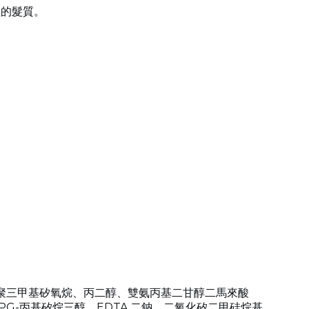
理的髮質。
聚三甲基矽氧烷、丙二醇、雙氨丙基二甘醇二馬來酸
-丙基矽烷三醇、EDTA 二鈉、二氧化矽二甲硅烷基