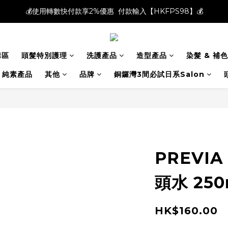
💰使用轉數快付款享2%優惠  付款輸入【HKFPS98】💰
💰使用轉數快付款享2%優惠  付款輸入【HKFPS98】💰
新註冊會員即享$20購物金｜全店滿$400本地免運費📦!
購區
頭髮特別護理
洗護產品
造型產品
染髮 & 補色
💰使用轉數快付款享2%優惠  付款輸入【HKFPS98】💰
純素產品
其他
品牌
銅鑼灣3間必試日系Salon
PREVI
頭水 250
HK$160.00