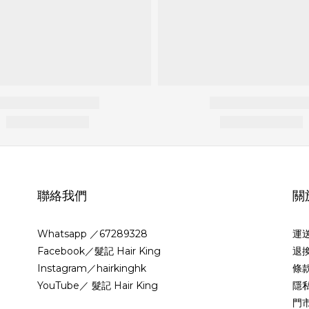
聯絡我們
關
Whatsapp ／67289328
運
Facebook／髮記 Hair King
退
Instagram／hairkinghk
條
YouTube／ 髮記 Hair King
隱
門