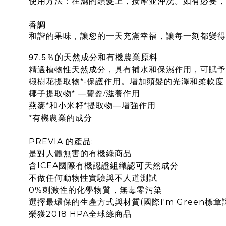
使用方法：
在濕的頭髮上，按摩並沖洗。如有必要，
香調
和諧的果味，讓您的一天充滿幸福，讓每一刻都變得
97.5％的天然成分和有機農業原料
精選植物性天然成分，具有補水和保濕作用，可賦予
提取物*-保護作用。增加頭髮的光澤和柔軟度
椴樹花
椰子提取物* —豐盈/滋養作用
燕麥*和小米籽*提取物—增強作用
*
有機農業的成分
PREVIA 的產品:
是對人體無害的有機綠商品
含ICEA國際有機認證組織認可天然成分
不做任何動物性實驗與不人道測試
0%刺激性的化學物質，無毒零污染
選擇最環保的生產方式與材質(國際I'm Green標章
榮獲2018 HPA全球綠商品