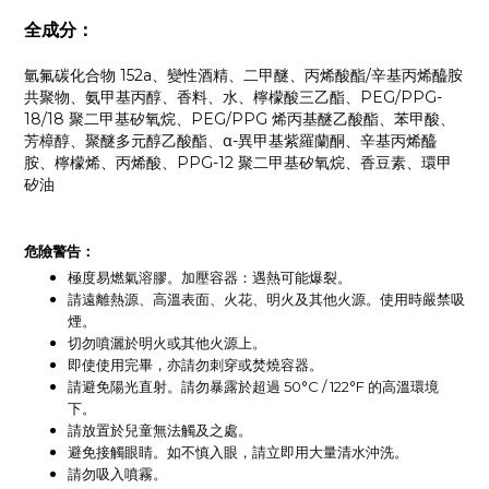
全成分：
氫氟碳化合物 152a、變性酒精、二甲醚、丙烯酸酯/辛基丙烯醯胺
共聚物、氨甲基丙醇、香料、水、檸檬酸三乙酯、PEG/PPG-
18/18 聚二甲基矽氧烷、PEG/PPG 烯丙基醚乙酸酯、苯甲酸、
芳樟醇、聚醚多元醇乙酸酯、α-異甲基紫羅蘭酮、辛基丙烯醯
胺、檸檬烯、丙烯酸、PPG-12 聚二甲基矽氧烷、香豆素、環甲
矽油
危險警告：
極度易燃氣溶膠
。加壓容器：遇熱可能爆裂。
請遠離熱源、高溫表面、火花、明火及其他火源
。使用時嚴禁吸
煙。
切勿噴灑於明火或其他火源上
。
即使使用完畢，亦請勿刺穿或焚燒容器
。
請避免陽光直射
。請勿暴露於超過
50°C / 122°F
的高溫環境
下。
請放置於兒童無法觸及之處
。
避免接觸眼睛
。如不慎入眼，請立即用大量清水沖洗。
請勿吸入噴霧
。