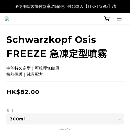
💰使用轉數快付款享2%優惠  付款輸入【HKFPS98】💰
💰使用轉數快付款享2%優惠  付款輸入【HKFPS98】💰
新註冊會員即享$20購物金｜全店滿$400本地免運費📦!
💰使用轉數快付款享2%優惠  付款輸入【HKFPS98】💰
Schwarzkopf Osis
FREEZE 急凍定型噴霧
中等持久定型｜可梳理無白屑
抗熱保護｜純素配方
HK$82.00
尺寸