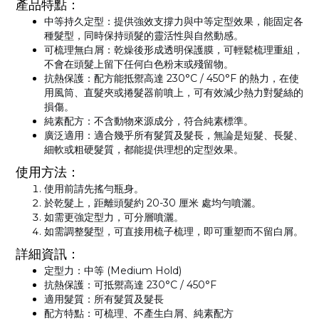
產品特點：
中等持久定型
：提供強效支撐力與中等定型效果，能固定各
種髮型，同時保持頭髮的靈活性與自然動感。
可梳理無白屑
：乾燥後形成透明保護膜，可輕鬆梳理重組，
不會在頭髮上留下任何白色粉末或殘留物。
抗熱保護
：配方能抵禦高達
230°C / 450°F
的熱力，在使
用風筒、直髮夾或捲髮器前噴上，可有效減少熱力對髮絲的
損傷。
純素配方
：不含動物來源成分，符合純素標準。
廣泛適用
：適合幾乎所有髮質及髮長，無論是短髮、長髮、
細軟或粗硬髮質，都能提供理想的定型效果。
使用方法：
使用前請先搖勻瓶身。
於乾髮上，距離頭髮約
20-30 厘米
處均勻噴灑。
如需更強定型力，可分層噴灑。
如需調整髮型，可直接用梳子梳理，即可重塑而不留白屑。
詳細資訊：
定型力
：中等 (Medium Hold)
抗熱保護
：可抵禦高達 230°C / 450°F
適用髮質
：所有髮質及髮長
配方特點
：可梳理、不產生白屑、純素配方