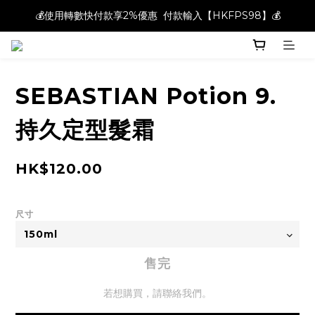
💰使用轉數快付款享2%優惠  付款輸入【HKFPS98】💰
💰使用轉數快付款享2%優惠  付款輸入【HKFPS98】💰
新註冊會員即享$20購物金｜全店滿$400本地免運費📦!
💰使用轉數快付款享2%優惠  付款輸入【HKFPS98】💰
SEBASTIAN Potion 9.
持久定型髮霜
HK$120.00
尺寸
售完
若想購買，請聯絡我們。