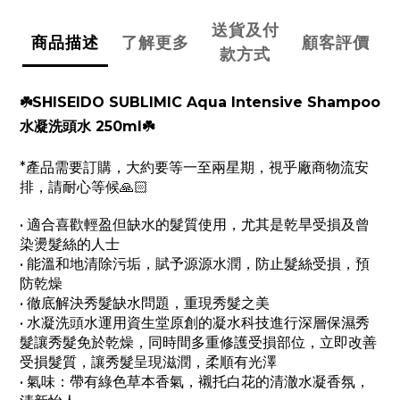
送貨及付
商品描述
了解更多
顧客評價
款方式
☘️SHISEIDO SUBLIMIC Aqua Intensive Shampoo
水凝洗頭水 250ml☘️
*產品需要訂購，大約要等一至兩星期，視乎廠商物流安
排，請耐心等候🙏🏻
• 適合喜歡輕盈但缺水的髮質使用，尤其是乾旱受損及曾
染燙髮絲的人士
• 能溫和地清除污垢，賦予源源水潤，防止髮絲受損，預
防乾燥
• 徹底解決秀髮缺水問題，重現秀髮之美
• 水凝洗頭水運用資生堂原創的凝水科技進行深層保濕秀
髮讓秀髮免於乾燥，同時間多重修護受損部位，立即改善
受損髮質，讓秀髮呈現滋潤，柔順有光澤
• 氣味：帶有綠色草本香氣，襯托白花的清澈水凝香氛，