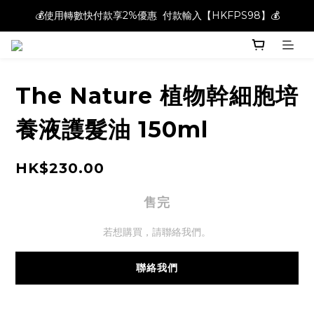
💰使用轉數快付款享2%優惠  付款輸入【HKFPS98】💰
💰使用轉數快付款享2%優惠  付款輸入【HKFPS98】💰
新註冊會員即享$20購物金｜全店滿$400本地免運費📦!
💰使用轉數快付款享2%優惠  付款輸入【HKFPS98】💰
The Nature 植物幹細胞培
養液護髮油 150ml
HK$230.00
售完
若想購買，請聯絡我們。
聯絡我們