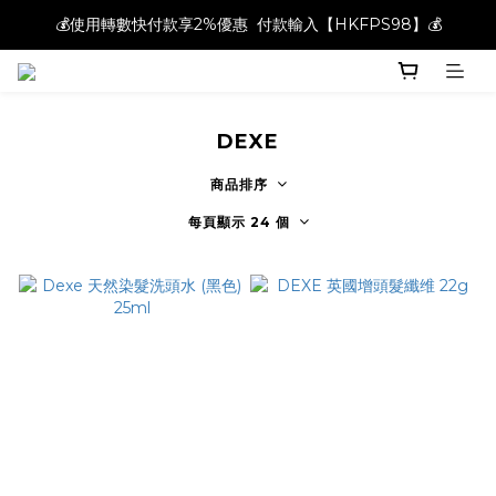
💰使用轉數快付款享2%優惠  付款輸入【HKFPS98】💰
💰使用轉數快付款享2%優惠  付款輸入【HKFPS98】💰
新註冊會員即享$20購物金｜全店滿$400本地免運費📦!
💰使用轉數快付款享2%優惠  付款輸入【HKFPS98】💰
DEXE
商品排序
每頁顯示 24 個